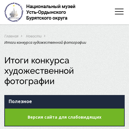
Главная
Новости
navigate_next
navigate_next
Итоги конкурса художественной фотографии
Итоги конкурса
художественной
фотографии
Полезное
Версия сайта для слабовидящих