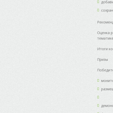
добави
сохран
Рекоменд
Оценка р
тематике
Итоги ко
Призы
Победите
монито
размещ
демонс