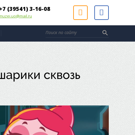
+7 (39541) 3-16-08
muzei.uo@mail.ru
search
шарики сквозь