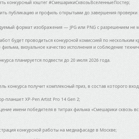
ть конкурсный хэштег #СмешарикиСквозьВселенныеПостер;
ить публикацию и профиль открытыми до завершения проверки 
уемый формат изображения — JPG или PNG с разрешением не м
абот будет проводиться конкурсной комиссией по нескольким к
 фильма, визуальное качество исполнения и соблюдение технич
нкурса планируется подвести до 20 июля 2026 года.
ль конкурса получит комплексный приз, в состав которого вход
р-планшет XP-Pen Artist Pro 14 Gen 2;
ение имени победителя в титрах фильма «Смешарики сквозь вс
трация конкурсной работы на медиафасаде в Москве;