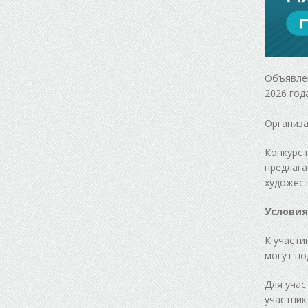
Объявлен
2026 года
Организа
Конкурс 
предлага
художест
Условия
К участи
могут по
Для учас
участник