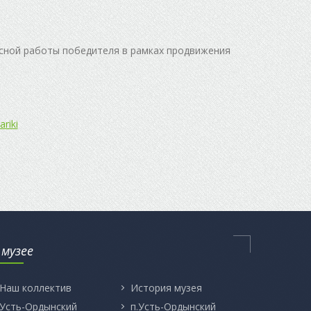
сной работы победителя в рамках продвижения
riki
 музее
Наш коллектив
История музея
Усть-Ордынский
п.Усть-Ордынский