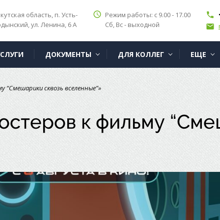
access_time
кутская область, п. Усть-
Режим работы: с 9.00 - 17.00
phone
дынский, ул. Ленина, 6 А
Сб, Вс - выходной
email
УСЛУГИ
ДОКУМЕНТЫ
ДЛЯ КОЛЛЕГ
ЕЩЕ
му “Смешарики сквозь вселенные”»
остеров к фильму “Сме