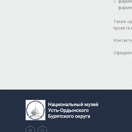
фирмен
фирмен
Также ор
проекта 
Контактн
Официаль