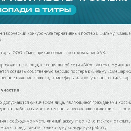
 творческий конкурс «Альтернативный постер к фильму “Смешар
.
торы: ООО «Смешарики» совместно с компанией VK.
проходит на площадке социальной сети «ВКонтакте» в официал
ется создать собственную версию постера к фильму «Смешарики
венное видение сюжета, атмосферы или визуального стиля кар
 участия
ю допускаются физические лица, являющиеся гражданами Росси
давать работы самостоятельно, а несовершеннолетние — совм
тия необходимо иметь личный аккаунт во «ВКонтакте», открыты
 может представить только одну конкурсную работу.