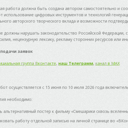
ая работа должна быть создана автором самостоятельно и соо
т использование цифровых инструментов и технологий генерац
ьного авторского творческого вклада и возможности подтверди
е должны нарушать законодательство Российской Федерации, с
силия, нецензурную лексику, рекламу сторонних ресурсов или и
подачи заявок
ициальная группа Вконтакте
,
наш Телеграмм
,
канал в MAX
бот осуществляется с 15 июня по 10 июля 2026 года включитель
тия необходимо:
ь альтернативный постер к фильму «Смешарики сквозь вселенны
ковать работу отдельной записью на личной странице во «ВКон