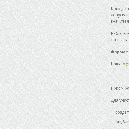
Конкурсн
допускаю
значител
Работы н
сцены на
Формат 
Наша
оф
Прием ра
Для учас
создат
опубли