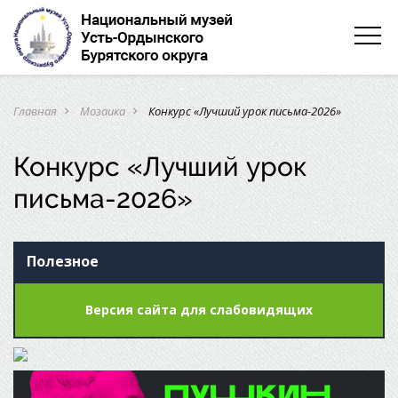
Главная
Мозаика
Конкурс «Лучший урок письма-2026»
navigate_next
navigate_next
Конкурс «Лучший урок
письма-2026»
Полезное
Версия сайта для слабовидящих