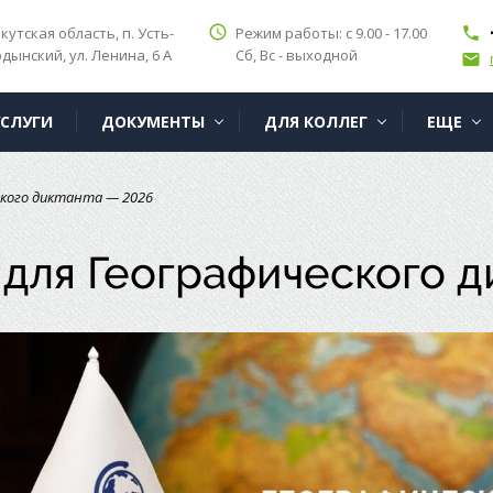
access_time
кутская область, п. Усть-
Режим работы: с 9.00 - 17.00
phone
дынский, ул. Ленина, 6 А
Сб, Вс - выходной
email
УСЛУГИ
ДОКУМЕНТЫ
ДЛЯ КОЛЛЕГ
ЕЩЕ
ского диктанта — 2026
для Географического д