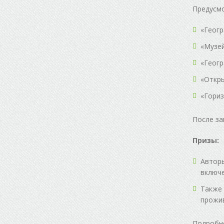
Предусмо
«Геогр
«Музей
«Геогр
«Откры
«Гориз
После за
Призы:
Авторы
включе
Также 
прожив
Подробно