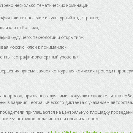
трено несколько тематических номинаций:
афия едина: наследие и культурный код страны»;
ная карта России»;
афия будущего: технологии и открытия»;
вая Россию: ключ к пониманию»;
онты географии: экспертный уровень».
вершения приема заявок конкурсная комиссия проводит проверк
 вопросов, признанных лучшими, получают свидетельства побе
ны в задания Географического диктанта с указанием авторства.
победители приглашаются на центральную площадку проведения
ание участников оплачиваются организатором.
сти участия в конкурсе:
https://dictant.site/konkurs-voprosov-dly