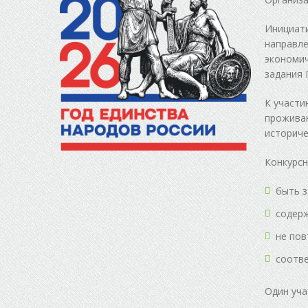
Инициати
направле
экономич
задания 
К участи
проживан
историче
Конкурс
быть з
содерж
не пов
соотве
Один уча