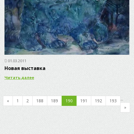
01.03.2011
Новая выставка
Читать далее
...
«
1
2
188
189
190
191
192
193
»