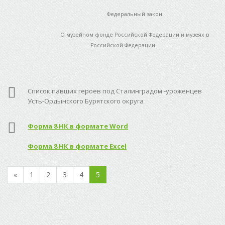
Федеральный закон
О музейном фонде Российской Федерации и музеях в
Российской Федерации
Список павших героев под Сталинградом -уроженцев
Усть-Ордынского Бурятского округа
Форма 8 НК в формате Word
Форма 8 НК в формате Excel
«
1
2
3
4
5